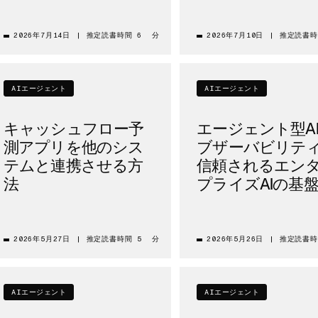
2026年7月14日
|
推定読書時間 6 分
2026年7月10日
|
推定読書時
AIエージェント
AIエージェント
キャッシュフロー予
エージェント型A
測アプリを他のシス
ブザーバビリテ
テムと連携させる方
信頼されるエン
法
プライズAIの基
2026年5月27日
|
推定読書時間 5 分
2026年5月26日
|
推定読書時
AIエージェント
AIエージェント