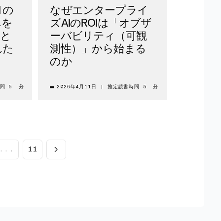
 の
なぜエンタープライ
算を
ズAIのROIは「オブザ
落と
ーバビリティ（可観
れた
測性）」から始まる
のか
間 5 分
2026年4月11日
|
推定読書時間 5 分
...
11