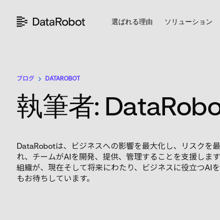
コ
ン
選ばれる理由
ソリューション
テ
ン
ツ
を
見
ブログ
DATAROBOT
る
執筆者: DataRobo
DataRobotは、ビジネスへの影響を最大化し、リス
れ、チームがAIを開発、提供、管理することを支援します。
組織が、現在そして将来にわたり、ビジネスに役立つAIを提
もお待ちしています。