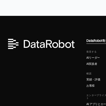
DataRobo
発見する
AIリーダー
AI実践者
確認
実績・評価
お客様
エンタープライズ
ト
AI アプリとエ