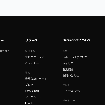
ナー
リソース
DataRobotについて
NEERED
視聴する
企業
プロダクトツアー
DataRobot について
ウェビナー
キャリア
募集職種
読む
お問い合わせ
業界分析レポート
ブログ
プレス
お客様事例
ニュースルーム
データシート
パートナー
Ebook