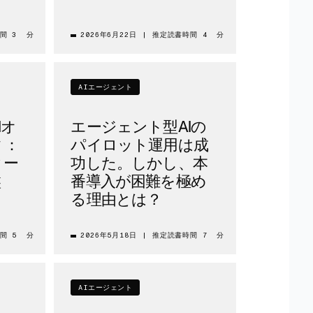
間 3 分
2026年6月22日
|
推定読書時間 4 分
AIエージェント
Iオ
エージェント型AIの
ィ：
パイロット運用は成
ター
功した。しかし、本
盤
番導入が困難を極め
る理由とは？
間 5 分
2026年5月18日
|
推定読書時間 7 分
AIエージェント