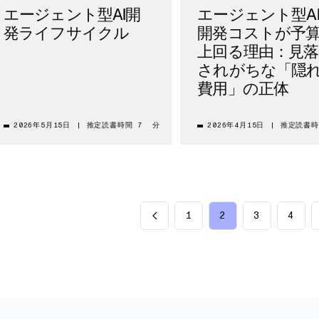
エージェント型AI開
エージェント型AI
発ライフサイクル
開発コストが予
上回る理由：見
されがちな「隠
費用」の正体
2026年5月15日
|
推定読書時間 7 分
2026年4月15日
|
推定読書時
1
2
3
4