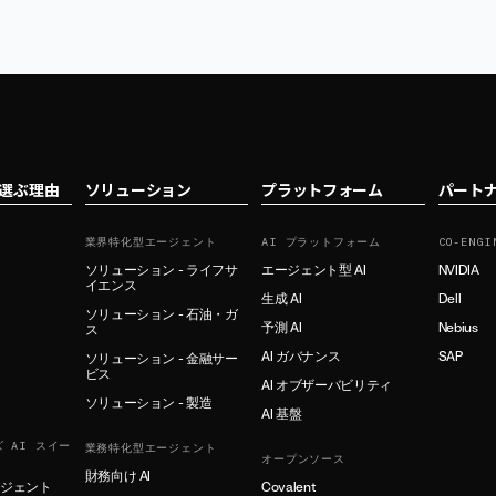
tを選ぶ理由
ソリューション
プラットフォーム
パート
業界特化型エージェント
AI プラットフォーム
CO-ENGI
ソリューション - ライフサ
エージェント型 AI
NVIDIA
イエンス
生成 AI
Dell
ソリューション - 石油・ガ
予測 AI
Nebius
ス
AI ガバナンス
SAP
ソリューション - 金融サー
ビス
AI オブザーバビリティ
ソリューション - 製造
AI 基盤
 AI スイー
業務特化型エージェント
オープンソース
財務向け AI
ージェント
Covalent