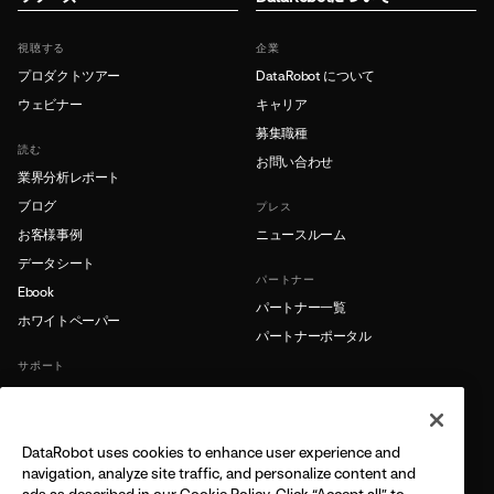
視聴する
企業
プロダクトツアー
DataRobot について
ウェビナー
キャリア
募集職種
読む
お問い合わせ
業界分析レポート
ブログ
プレス
お客様事例
ニュースルーム
データシート
パートナー
Ebook
パートナー一覧
ホワイトペーパー
パートナーポータル
サポート
製品ドキュメント
サポート
DataRobot uses cookies to enhance user experience and
もっと詳しく
navigation, analyze site traffic, and personalize content and
ads as described in our Cookie Policy. Click “Accept all” to