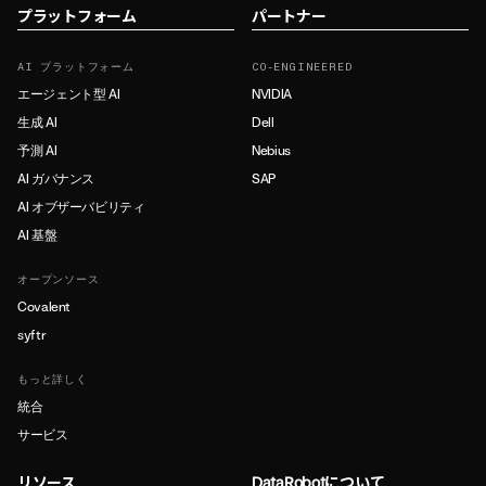
プラットフォーム
パートナー
AI プラットフォーム
CO-ENGINEERED
エージェント型 AI
NVIDIA
生成 AI
Dell
予測 AI
Nebius
AI ガバナンス
SAP
AI オブザーバビリティ
AI 基盤
オープンソース
Covalent
syftr
もっと詳しく
統合
サービス
リソース
DataRobotについて