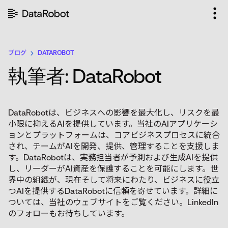
コ
ン
テ
ン
ツ
ブログ
DATAROBOT
を
執筆者: DataRobot
見
る
DataRobotは、ビジネスへの影響を最大化し、リスクを最
小限に抑えるAIを提供しています。当社のAIアプリケーシ
ョンとプラットフォームは、コアビジネスプロセスに統合
され、チームがAIを開発、提供、管理することを支援しま
す。DataRobotは、実務担当者が予測および生成AIを提供
し、リーダーがAI資産を保護することを可能にします。世
界中の組織が、現在そして将来にわたり、ビジネスに役立
つAIを提供するDataRobotに信頼を寄せています。詳細に
ついては、当社のウェブサイトをご覧ください。LinkedIn
のフォローもお待ちしています。