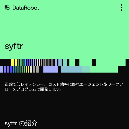
コ
ン
テ
ン
ツ
を
見
syftr
る
正確で低レイテンシー、コスト効率に優れエージェント型ワークフ
ローをプログラムで開発します。
syftr の紹介