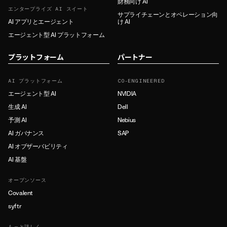
財務向け AI
エンタープライズ AI スイート
サプライチェーンとオペレーション向
AI アプリとエージェント
け AI
エージェント型 AI プラットフォーム
プラットフォーム
パートナー
AI プラットフォーム
CO-ENGINEERED
エージェント型 AI
NVIDIA
生成 AI
Dell
予測 AI
Nebius
AI ガバナンス
SAP
AI オブザーバビリティ
AI 基盤
オープンソース
Covalent
syftr