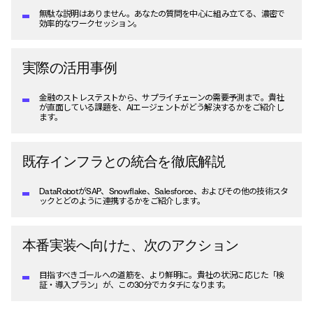
無駄な説明はありません。あなたの質問を中心に組み立てる、濃密で
効率的なワークセッション。
実際の活用事例
金融のストレステストから、サプライチェーンの需要予測まで。貴社
が直面している課題を、AIエージェントがどう解決するかをご紹介し
ます。
既存インフラとの統合を徹底解説
DataRobotがSAP、Snowflake、Salesforce、およびその他の技術スタ
ックとどのように連携するかをご紹介します。
本番実装へ向けた、次のアクション
目指すべきゴールへの道筋を、より鮮明に。貴社の状況に応じた「検
証・導入プラン」が、この30分でカタチになります。