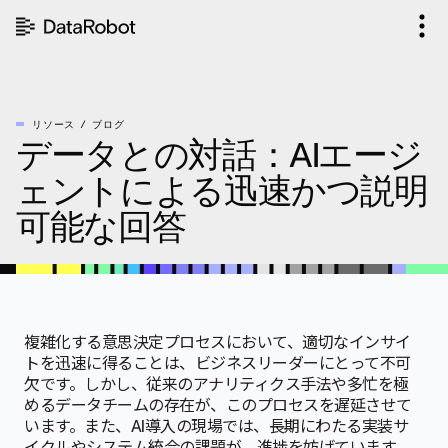
コ
ン
テ
ン
ツ
を
リソース
ブログ
見
データとの対話：AIエージ
る
ェントによる迅速かつ説明
可能な回答
複雑化する意思決定プロセスにおいて、適切なインサイ
トを迅速に得ることは、ビジネスリーダーにとって不可
欠です。しかし、従来のアナリティクス手法や多忙を極
めるデータチームの存在が、このプロセスを遅延させて
います。また、AI導入の現場では、長期にわたる実装サ
イクルやシステム統合の課題が、進捗を妨げています。