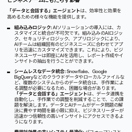
「データと会話する」エージェント
は、効率性と効果を
高めるための様々な機能を提供します。
組み込みロジック:
AIソリューションの導入には、カ
スタマイズと統合が不可欠です。組み込みのAIロジッ
ク、セキュリティロジック、アプリロジックにより、
AIチームは組織固有のビジネスニーズに合わせてアプ
リを迅速にカスタマイズできます。これにより、ビジ
ネスユーザーは即座にAIを活用し、レポート作成やイ
ンサイトの抽出を行うことができます。
シームレスなデータ統合:
Snowflake、Google
BigQueryなどのクラウドデータやローカルファイルな
ど、複数のシステムからのデータ統合は、手作業によ
る調整が必要になるため、困難な場合があります。
「データと会話する」エージェント
は、データ連携を
自動化し、手作業での調整を削減することで、この課
題を解決します。データとAIチームがデータ問題の解
決に費やす時間を最小限に抑え、ビジネスリーダーが
迅速かつ信頼性の高いインサイトにアクセスできるよ
うになります。