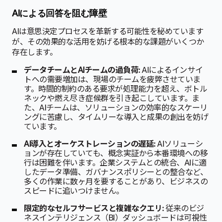
AIによる回答を阻む障壁
AIは意思決定プロセスを革新する可能性を秘めています
が、その効果的な活用を妨げる根本的な課題がいくつか
存在します。
データチームとAIチームの過負荷:
AIによるインサイ
トへの需要増加は、現場のチームを疲弊させていま
す。時間的制約のある要求が処理能力を超え、ボトル
ネックや燃え尽き症候群を引き起こしています。ま
た、AIチームは、ソリューションの効率的なスケーリ
ングに苦慮し、タイムリーな導入と成果の創出を妨げ
ています。
AI導入とオーケストレーションの遅延:
AIソリューシ
ョンが存在していても、概念実証から本番環境への移
行は困難を伴います。企業システムとの統合、AIに適
したデータ準備、ガバナンスポリシーとの整合など、
多くの作業に数ヶ月を要することがあり、ビジネスの
スピードに追いつけません。
限定的なセルフサービスと複雑なクエリ:
従来のビジ
ネスインテリジェンス（BI）ダッシュボードは可視性