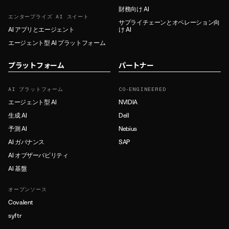
財務向け AI
エンタープライズ AI スイート
サプライチェーンとオペレーション向
AI アプリとエージェント
け AI
エージェント型 AI プラットフォーム
プラットフォーム
パートナー
AI プラットフォーム
CO-ENGINEERED
エージェント型 AI
NVIDIA
生成 AI
Dell
予測 AI
Nebius
AI ガバナンス
SAP
AI オブザーバビリティ
AI 基盤
オープンソース
Covalent
syftr