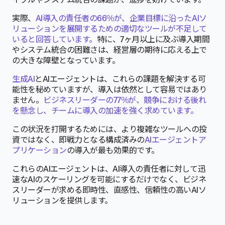
実際、
AI導入の責任者の66%が、企業目標に沿ったAIソ
リューションを展開するための適切なツールが不足して
いると回答しています。
特に、7ヶ月以上に及ぶ導入期間
やシステム統合の困難さは、経営層の期待に応える上で
の大きな障壁となっています。
生成AI
とAIエージェントは、これらの課題を解決する可
能性を秘めていますが、導入は依然として容易ではあり
ません。
ビジネスリーダーの77%が、競争における後れ
を懸念し、チームに導入の加速を強く求めています。
この状況を打開するためには、より複雑なツールへの投
資ではなく、即戦力となる構成済みの
AIエージェントア
プリケーション
の導入が最も効果的です。
これらのAIエージェントは、AI導入の責任者に対して迅
速なAIのスケーリングを可能にするだけでなく、ビジネ
スリーダーが求める即時性、直感性、信頼性の高いAIソ
リューションを提供します。