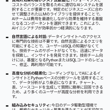
費用対効果の高いシステム最適化:
パフォーマンスと
コストのバランスを取るために適切なAIシステムを選
択することが重要です。特定のビジネスニーズに合わ
せて調整されたLLMのライブラリを提供することで、
AIチームは費用を最適化しながら効果を維持する基盤
となるコンポーネントを選択できます。これにより、
AIイニシアチブが効率的かつ経済的になります。
自然言語による対話:
データインサイトへのアクセス
に専門的な技術は不要です。自然言語によるクエリを
可能にすることで、ユーザーはSQLの知識がなくて
も、技術チームのサポートがなくても、迅速にデータ
を探索し、インサイトを発見できます。技術チーム向
けには、基盤となるPythonまたはSQLコードのレビュ
ー、修正、再利用が可能です。
高度な分析の簡素化:
コーディングなしでAIによるイ
ンサイトとPythonベースの分析ツールを活用すること
で、データ分析がより身近になります。チャート、
表、ソースコードを生成して質問に簡単に回答できる
ため、より多くのユーザーが高度な分析を利用できま
す。
組み込みセキュリティ:
今日のデータ駆動型環境で
は、厳格なセキュリティ基準を満たすことが不可欠で