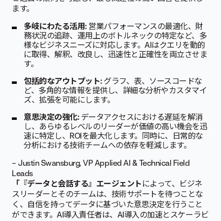
ます。
多岐にわたる活用:
営業パフォーマンスの最適化、財
務状況の追跡、運用上のボトルネックの特定など、多
様なビジネスニーズに対応します。AIはクエリを動的
に取得、解釈、改良し、迅速性と正確性を両立させま
す。
包括的なアウトプット:
グラフ、表、ソースコードな
ど、多角的な情報を提供し、詳細な分析やカスタマイ
ズ、拡張を可能にします。
意思決定の強化:
データアクセスにおける遅延を解消
し、あらゆるレベルのリーダーが価値の高い機会を迅
速に特定し、ROIを最大化します。同時に、日常的な
分析における技術チームへの依存を軽減します。
– Justin Swansburg, VP Applied AI & Technical Field
Leads
「『データと会話する』エージェント
によって、ビジネ
スリーダーとそのチームは、技術サポートを待つことな
く、自信を持ってデータに基づいた意思決定を行うこと
ができます。AI導入責任者は、AI導入の加速とスケーラビ