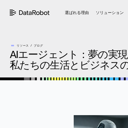
コ
ン
選ばれる理由
ソリューション
テ
ン
ツ
を
見
る
リソース
ブログ
AIエージェント：夢の実
私たちの生活とビジネス