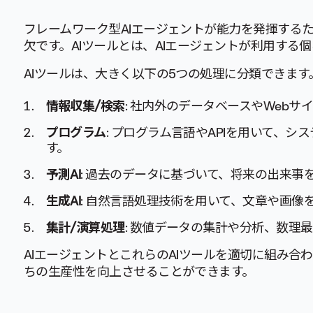
フレームワーク型AIエージェントが能力を発揮する
欠です。AIツールとは、AIエージェントが利用する
AIツールは、大きく以下の5つの処理に分類できます
情報収集/検索
: 社内外のデータベースやWeb
プログラム
: プログラム言語やAPIを用いて、
す。
予測AI
: 過去のデータに基づいて、将来の出来事
生成AI
: 自然言語処理技術を用いて、文章や画像
集計/演算処理
: 数値データの集計や分析、数理
AIエージェントとこれらのAIツールを適切に組み合
ちの生産性を向上させることができます。