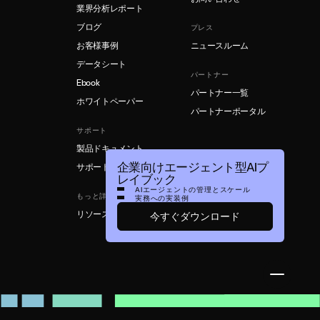
業界分析レポート
ブログ
プレス
お客様事例
ニュースルーム
データシート
パートナー
Ebook
パートナー一覧
ホワイトペーパー
パートナーポータル
サポート
製品ドキュメント
企業向けエージェント型AIプ
サポート
レイブック
AIエージェントの管理とスケール
もっと詳しく
実務への実装例
リソースライブラリ
今すぐダウンロード
Open M