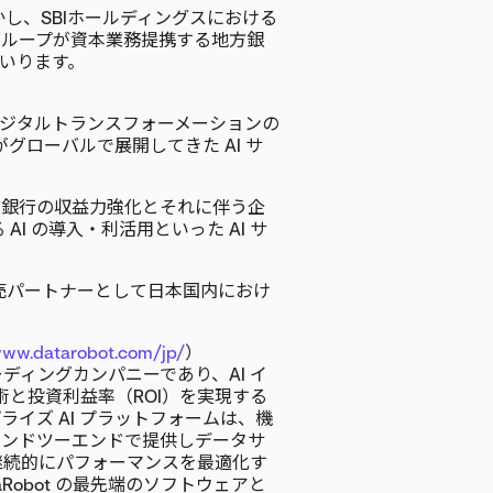
活かし、SBIホールディングスにおける
Iグループが資本業務提携する地方銀
まいります。
デジタルトランスフォーメーションの
 がグローバルで展開してきた AI サ
る地方銀行の収益力強化とそれに伴う企
I の導入・利活用といった AI サ
の販売パートナーとして日本国内におけ
www.datarobot.com/jp/
）
リーディングカンパニーであり、AI イ
術と投資利益率（ROI）を実現する
プライズ AI プラットフォームは、機
エンドツーエンドで提供しデータサ
継続的にパフォーマンスを最適化す
obot の最先端のソフトウェアと