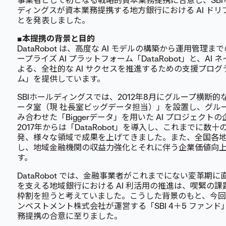
事業者として初となる戦略的資本業務提携に合意し、SBI
ディングスが資本業務提携する地方銀行における AI ド
とを発表しました。
■本提携の背景と目的
DataRobot は、高度な AI モデルの構築から運用管
ープライズ AI プラットフォーム「DataRobot」と、A
よる、全社的な AI サクセスを推進するための支援プログ
ム」を提供しています。
SBIホールディングスでは、2012年8月にグループ横断
ータ室（現 社長室ビッグデータ担当）」を設置し、グル
み合わせた「Biggerデータ」を用いた AI プロジェク
2017年からは「DataRobot」を導入し、これまでに数
発、様々な領域で成果を上げてきました。また、全国各
し、地域金融機関の収益力強化とそれに伴う企業価値向
す。
DataRobot では、金融事業者がこれまでにない変革
を支える地域銀行における AI 利活用の推進は、喫緊の
枠割を担うと考えていました。こうした背景のもと、今回 S
ンベストメント株式会社が運営する「SBI 4＋5 ファン
務提携の合意に至りました。