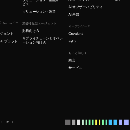
ビス
AI オブザーバビリティ
ソリューション - 製造
AI 基盤
 AI スイー
業務特化型エージェント
オープンソース
財務向け AI
ージェント
Covalent
サプライチェーンとオペレ
AI プラット
syftr
ーション向け AI
もっと詳しく
統合
サービス
ESERVED