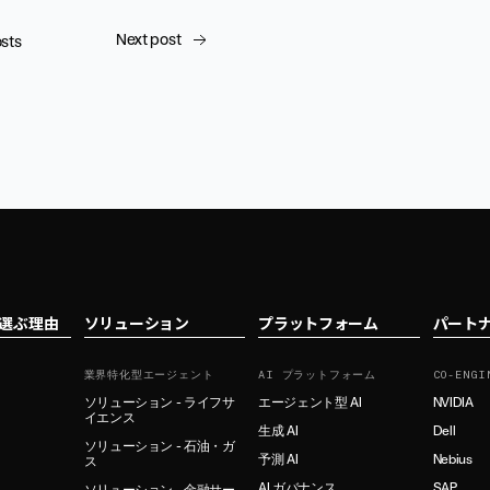
Next post
osts
tを選ぶ理由
ソリューション
プラットフォーム
パート
業界特化型エージェント
AI プラットフォーム
CO-ENGI
ソリューション - ライフサ
エージェント型 AI
NVIDIA
イエンス
生成 AI
Dell
ソリューション - 石油・ガ
予測 AI
Nebius
ス
AI ガバナンス
SAP
ソリューション - 金融サー