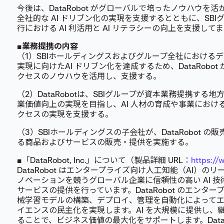
今後は、DataRobot がグローバルで培ったノウハウを
全社的な AI ドリブン化の実現を支援するとともに、SB
行における AI 利活用と AI リテラシーの向上を支援して
■業務提携の内容
（1）SBIホールディングスおよびグループ全社における
実現に向けたAI ドリブン化を達成するため、DataRobot
クセスのノウハウを活用し、支援する。
（2）DataRobotは、SBIグループが資本業務提携す
業価値向上の実現を目指し、AI 人材の育成や事業における A
クセスの実現を支援する。
（3）SBIホールディングスの子会社が、DataRobot 
る商品およびサービスの販売・提供を実施する。
■「DataRobot, Inc.」について（製品詳細 URL：
https://
DataRobot はエンタープライズ向け人工知能（AI）の
ノベーションを競うグローバル企業に信頼性の高い AI 技
サービスの提供を行っています。DataRobot のエンター
械学習モデルの構築、デプロイ、管理を自動化によって
イエンスの民主化を実現します。AI を大規模に提供し、
ることで、ビジネス価値の最大化をサポートします。DataR