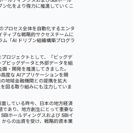
ホールディングスおよびSBIホール
リブン化をより強力に推進していくこ
理までのプロセス全体を自動化するエンタ
I ネイティブな戦略的サクセスチームに
ラム「AI ドリブン組織構築プログラ
的なプロジェクトとして、「ビッグデ
ープビッグデータと外部データを組
トの企画・開発を推進してきました。
十の高度な AIアプリケーションを開
地の地域金融機関との提携を拡大
上を図る取り組みにも注力していま
期に直面している昨今、日本の地方経済
課題であり、地方創生にとって重要な
BIホールディングスおよび SBIイ
ド」からの出資を受け、戦略的資本業