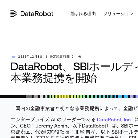
コ
ン
選ばれる理由
ソリューション
テ
ン
ツ
を
見
る
2020年12月8日
|
推定読書時間 2 分
DataRobot、SBIホー
本業務提携を開始
国内の金融事業者と初となる業務提携によって、金融ビ
エンタープライズ AI のリーダーである
DataRobot, Inc.
（
ン、CEO：Jeremy Achin、以下DataRobot）は、
京都港区、代表取締役社長：北尾 吉孝、以下 SBIホー