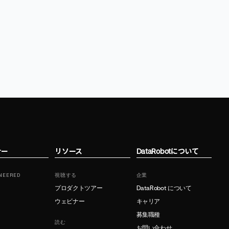
ナー
リソース
DataRobotについて
NEERED
視聴する
企業
プロダクトツアー
DataRobot について
ウェビナー
キャリア
募集職種
読む
お問い合わせ