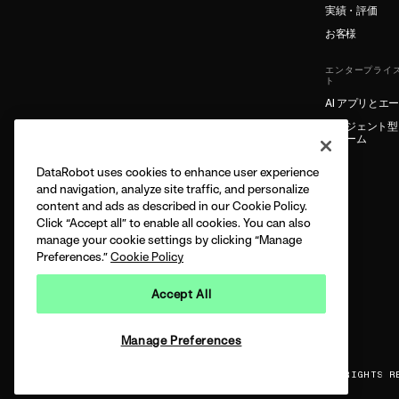
実績・評価
お客様
エンタープライズ
ト
AI アプリとエ
エージェント型 
フォーム
DataRobot uses cookies to enhance user experience
and navigation, analyze site traffic, and personalize
content and ads as described in our Cookie Policy.
Click “Accept all” to enable all cookies. You can also
manage your cookie settings by clicking “Manage
Preferences.”
Cookie Policy
Accept All
Manage Preferences
LEGAL
PRIVACY
COPYRIGHT © 2026 DATAROBOT, INC - ALL RIGHTS R