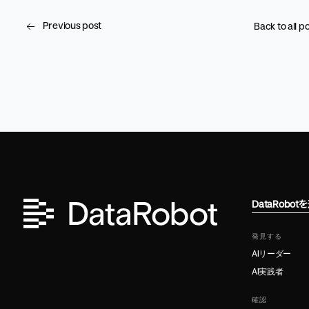
Previous post
Back to all p
DataRobo
発見する
AIリーダー
AI実践者
確認