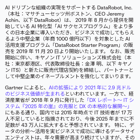
AI ドリブンな組織の実現をサポートする DataRobot, Inc.
（本社：マサチューセッツ州ボストン、CEO Jeremy
Achin、以下 DataRobot）は、 2019 年 8 月から提供を開
始している AI 特化型「AI サクセスプログラム」をより多
くの日本企業に導入いただき、ビジネスで成功してもらえ
るよう中堅企業（年商 1000 億円以下）を対象とした AI
活用支援プログラム「DataRobot Starter Program」の販
売を 2019 年 11 月 20 日より開始いたします。 なお、販売
開始に伴い、キヤノン IT ソリューションズ株式会社（本
社：東京都港区、代表取締役社長：金澤 明、以下 キヤノ
ン ITS）と新たに販売代理店契約を締結し、パートナーと
して中堅企業のイネーブルメントを強化してまいります。
Gartner によると、
AIの拡張により 2021 年に 2.9 兆ドル
のビジネス価値が生まれる
といわれています。一方で、経
済産業省が 2018 年 9 月に発行した
「DX レポート〜 IT シ
ステム『2025 年の崖』の克服と DX の本格的な展開〜」
にもある通り、国内では 2015 年時点で IT 技術者が 17 万
人不足していると指摘されており、今後 2025 年までに不
足数が 43 万人に拡大すると予想されています。 特に、デ
ータの分析～活用を実ビジネスで成功に導けるデータサイ
エンティストは、年々需要が高まり続けていますが、その