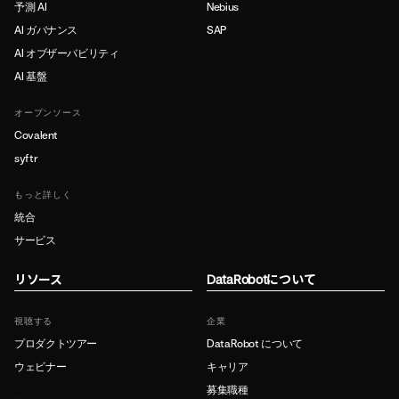
予測 AI
Nebius
AI ガバナンス
SAP
AI オブザーバビリティ
AI 基盤
オープンソース
Covalent
syftr
もっと詳しく
統合
サービス
リソース
DataRobotについて
視聴する
企業
プロダクトツアー
DataRobot について
ウェビナー
キャリア
募集職種