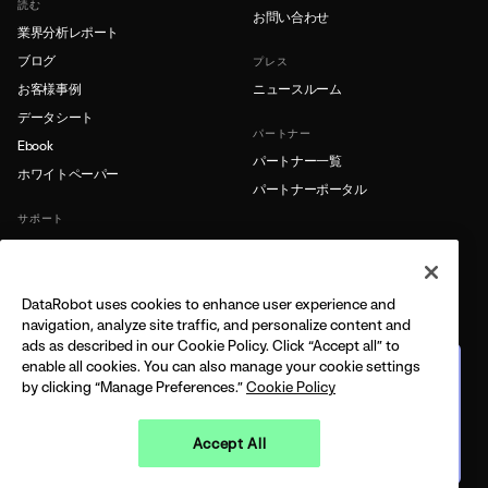
読む
お問い合わせ
業界分析レポート
ブログ
プレス
お客様事例
ニュースルーム
データシート
パートナー
Ebook
パートナー一覧
ホワイトペーパー
パートナーポータル
サポート
製品ドキュメント
サポート
DataRobot uses cookies to enhance user experience and
もっと詳しく
navigation, analyze site traffic, and personalize content and
ads as described in our Cookie Policy. Click “Accept all” to
リソースライブラリ
enable all cookies. You can also manage your cookie settings
企業向けエージェント型AIプ
レイブック
by clicking “Manage Preferences.”
Cookie Policy
AIエージェントの管理とスケール
実務への実装例
Accept All
今すぐダウンロード
LEGAL
PRIVACY