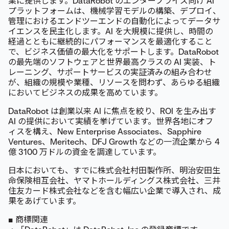
業に提供します。DataRobot のエンタープライズ向け AI
プラットフォームは、機械学習モデルの構築、デプロイ、
管理におけるエンドツーエンドの自動化によってデータサ
イエンスを民主化します。AI を大規模に提供し、時間の
経過とともに継続的にパフォーマンスを最適化すること
で、ビジネス価値の最大化をサポートします。DataRobot
の最先端のソフトウェアと世界最高クラスの AI 実装、ト
レーニング、サポートサービスの実証済みの組み合わせ
が、組織の規模や業種、リソースを問わず、あらゆる組織
においてビジネスの成果を高めています。
DataRobot は創業以来 AI に焦点を絞り、ROI を生み出す
AI の提供において実績を挙げています。世界各地にオフ
ィスを構え、New Enterprise Associates、Sapphire
Ventures、Meritech、DFJ Growth などの一流企業から 4
億 3100 万ドルの資金を調達しています。
日本においても、すでに株式会社村田製作所、明治安田生
命保険相互会社、ヤマトホールディングス株式会社、三井
住友カード株式会社などを含む幅広い企業で導入され、成
果をあげています。
■ 商標関連