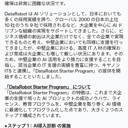
確保は非常に困難な状況です。
DataRobot は AI ソリューションとして、日本においても
多くの採用実績を誇り、グローバル 2000 の日本の上位
10 社のうち 9 社で採用されるなど、大企業を中心に AI ド
リブンな組織の実現をサポートしてきました。さらに、ビ
ジネス価値の創出は大企業だけでなく、全ての企業で実現
できるものと考え、中堅企業においても同様に支援を行っ
てきましたが、中堅企業における、高度 IT 人材の確保お
よび育成は大企業にも増して厳しい状況にあります。その
ため、中堅企業の AI 活用をより強力に支援することを目
指し、該当企業の IT 支援の実績を豊富に持つ、キヤノン
ITS と連携し「DataRobot Starter Program」の提供を開
始することといたしました。
「DataRobot Starter Program」 について
「DataRobot Starter Program」の特徴は、これまで大企
業の支援で培った AI プロジェクトの成功ノウハウ、ライ
センス、教育プログラムを、中堅企業を取り巻く AI 環境
に最適化してプログラム化した点であり、大きく２つのス
テップで構成されています。
●ステップ 1：AI導入診断 の実施