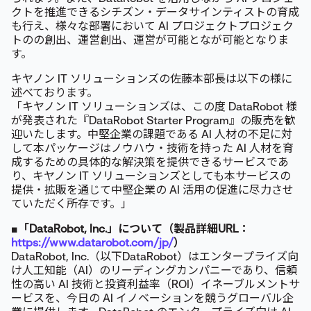
クトを推進できるシチズン・データサインティストの育成
も行え、様々な部署において AI プロジェクトプロジェク
トのの創出、運営創出、運営が可能となが可能となりま
す。
キヤノン IT ソリューションズの佐藤本部長は以下の様に
述べております。
「キヤノン IT ソリューションズは、この度 DataRobot 様
が発表された『DataRobot Starter Program』の販売を歓
迎いたします。中堅企業の課題である AI 人材の不足に対
して本パッケージはノウハウ・技術を持った AI 人材を育
成するための具体的な解決策を提供できるサービスであ
り、キヤノン IT ソリューションズとしても本サービスの
提供・拡販を通じて中堅企業の AI 活用の促進に尽力させ
ていただく所存です。」
■「DataRobot, Inc.」について（製品詳細URL：
https://www.datarobot.com/jp/
）
DataRobot, Inc.（以下DataRobot）はエンタープライズ向
け人工知能（AI）のリーディングカンパニーであり、信頼
性の高い AI 技術と投資利益率（ROI）イネーブルメントサ
ービスを、今日の AI イノベーションを競うグローバル企