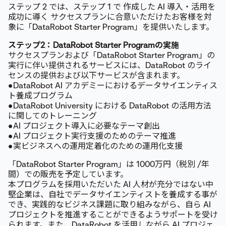
ステップ 2 では、ステップ 1 で 作成した AI 導入・活用を
成功に導く サクセスプランに合意いただけたお客様を対
象に「DataRobot Starter Program」を提供いたします。
ステップ2：DataRobot Starter Programの実施
サクセスプランおよび「DataRobot Starter Program」の
実行に伴い提供されるサービスには、DataRobot のライ
センスの提供および以下サービスが含まれます。
●DataRobot AI アカデミーにおけるデータサイエンティス
ト養成プログラム
●DataRobot University における DataRobot の活用方法
に関してのトレーニング
●AI プロジェクト導入に必要なテーマ創出
●AI プロジェクト実行支援のためのテーマ推進
●実ビジネスへの運用定着化のための運用化支援
「DataRobot Starter Program」は 1000万円（税別 /年
間）での販売を予定しています。
本プログラムを採用いただいた AI 人材が充分ではない中
堅企業は、自社でデータサイエンティストを養成する事が
でき、実践的なビジネス課題に取り組みながら、自ら AI
プロジェクトを推進することができるようサポートを受け
られます。また、DataRobot を活用しながら AI プロジェ