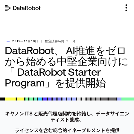
コ
ン
テ
ン
ツ
を
見
2019年11月19日
|
推定読書時間 2 分
DataRobot、 AI推進をゼロ
る
から始める中堅企業向けに
「 DataRobot Starter
Program」を提供開始
キヤノン ITS と販売代理店契約を締結し、データサイエン
ティスト養成、
ライセンスを含む総合的イネーブルメントを提供