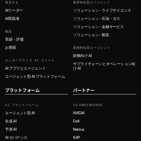
発見する
業界特化型エージェント
AIリーダー
ソリューション - ライフサイエンス
AI実践者
ソリューション - 石油・ガス
ソリューション - 金融サービス
確認
ソリューション - 製造
実績・評価
お客様
業務特化型エージェント
財務向け AI
エンタープライズ AI スイート
サプライチェーンとオペレーション向
AI アプリとエージェント
け AI
エージェント型 AI プラットフォーム
プラットフォーム
パートナー
AI プラットフォーム
CO-ENGINEERED
エージェント型 AI
NVIDIA
生成 AI
Dell
予測 AI
Nebius
AI ガバナンス
SAP