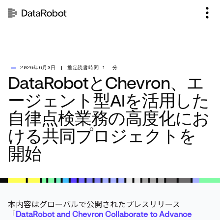
コ
ン
テ
ン
ツ
を
見
2026年6月3日
|
推定読書時間 1 分
DataRobotとChevron、エ
る
ージェント型AIを活用した
自律点検業務の高度化にお
ける共同プロジェクトを
開始
本内容はグローバルで公開されたプレスリリース
「
DataRobot and Chevron Collaborate to Advance