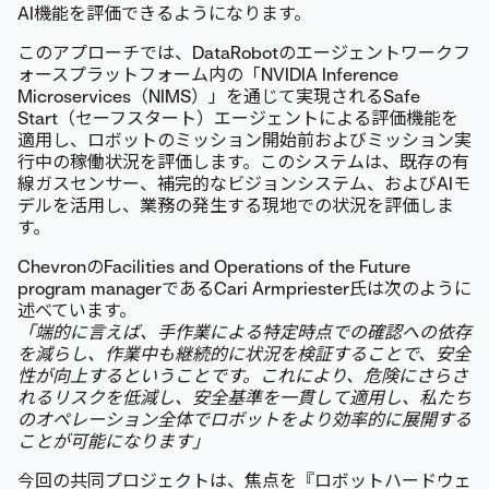
AI機能を評価できるようになります。
このアプローチでは、DataRobotのエージェントワークフ
ォースプラットフォーム内の「NVIDIA Inference
Microservices（NIMS）」を通じて実現されるSafe
Start（セーフスタート）エージェントによる評価機能を
適用し、ロボットのミッション開始前およびミッション実
行中の稼働状況を評価します。このシステムは、既存の有
線ガスセンサー、補完的なビジョンシステム、およびAIモ
デルを活用し、業務の発生する現地での状況を評価しま
す。
ChevronのFacilities and Operations of the Future
program managerであるCari Armpriester氏は次のように
述べています。
「端的に言えば、手作業による特定時点での確認への依存
を減らし、作業中も継続的に状況を検証することで、安全
性が向上するということです。これにより、危険にさらさ
れるリスクを低減し、安全基準を一貫して適用し、私たち
のオペレーション全体でロボットをより効率的に展開する
ことが可能になります」
今回の共同プロジェクトは、焦点を『ロボットハードウェ