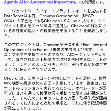
Agentic AI for Autonomous Inspections
」の抄訳版です。
エージェントワークフォースプラットフォームを提供する
DataRobotは本日、Chevron Corporation （NYSE:
CVX）の子会社であるChevron U.S.A. Inc.と共同で、エー
ジェント型AIをエッジ環境に適用し、Chevronの施設にお
ける自律型の巡回・点検業務を支援することを発表しまし
た。
このプロジェクトは、Chevronが推進する「Facilities and
Operations of the Future（未来の施設および操業）」イ
ニシアチブを支援するものであり、AIエージェントを活用
して、確立された運用基準内で現場を巡回するロボットの
ミッションをどのように計画、評価、実行するかを改善す
ることに焦点を当てています。
Chevronは、空中ドローンや地上ロボットを活用し、世界
中で機器の異常状態を巡回・監視しています。従来は、ロ
ボットのミッションを実行するたびに、オペレーターが許
可プロセスを通じて稼働状況を手動で検証する必要があり
ました。そのため、ロボットによる巡回・監視作業が開始
されるまでに人による追加の手順と、それに伴う確認時間
が発生していました。