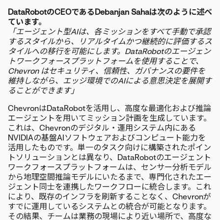
DataRobotのCEOであるDebanjan Sahaは次のように述べ
ています。
「エージェント型AIは、各ミッションをすべて手動で承認
するスタイルから、リアルタイムかつ継続的に評価するス
タイルへの移行を可能にします。DataRobotのエージェン
トワークフォースプラットフォームを使用することで、
Chevron はセキュリティ、信頼性、ガバナンスの要件を
維持しながら、エッジ環境でのAIによる意思決定を展開す
ることができます」
ChevronはDataRobotを活用し、高度な最適化および推論
エージェントを用いてミッション計画を生成しています。
これは、Chevronのデジタル・運用システム内にある
NVIDIAの基盤AIソフトウェアおよびコンピュート能力を
活用したものです。単一のタスク向けに構築されたポイン
トソリューションとは異なり、DataRobotのエージェント
ワークフォースプラットフォームは、センサー分析モデル
から地理空間推論モデルにいたるまで、専門化されたエー
ジェント同士を連携したワークフローに統合します。これ
により、既存のインフラを刷新することなく、Chevronが
すでに運用しているシステムとの統合が可能となります。
その結果、チームは業務の現場により近い場所で、高度な