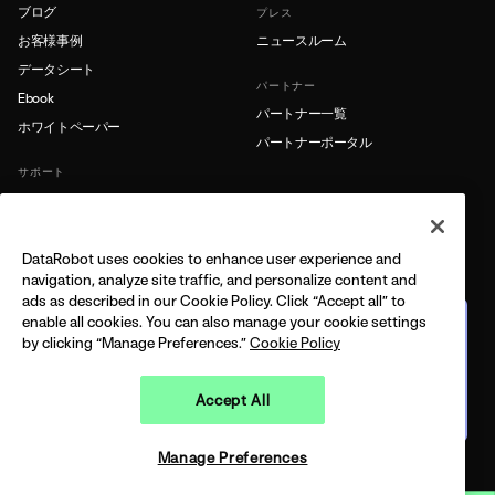
ブログ
プレス
お客様事例
ニュースルーム
データシート
パートナー
Ebook
パートナー一覧
ホワイトペーパー
パートナーポータル
サポート
製品ドキュメント
サポート
DataRobot uses cookies to enhance user experience and
もっと詳しく
navigation, analyze site traffic, and personalize content and
ads as described in our Cookie Policy. Click “Accept all” to
リソースライブラリ
enable all cookies. You can also manage your cookie settings
企業向けエージェント型AIプ
レイブック
by clicking “Manage Preferences.”
Cookie Policy
AIエージェントの管理とスケール
実務への実装例
Accept All
今すぐダウンロード
LEGAL
PRIVACY
COPYRIGHT © 2026 DATAROBOT, INC - ALL RIGHTS RESERVED
Manage Preferences
Open 