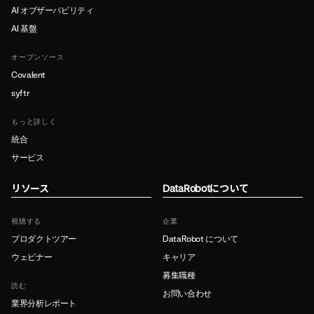
AI オブザーバビリティ
AI 基盤
オープンソース
Covalent
syftr
もっと詳しく
統合
サービス
リソース
DataRobotについて
視聴する
企業
プロダクトツアー
DataRobot について
ウェビナー
キャリア
募集職種
読む
お問い合わせ
業界分析レポート