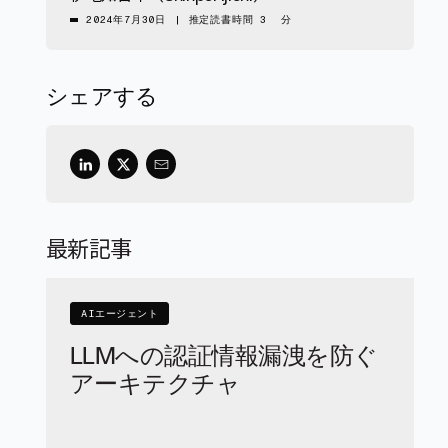
2024年7月30日
|
推定読書時間 3 分
シェアする
最新記事
AIエージェント
LLMへの認証情報漏洩を防ぐ
アーキテクチャ