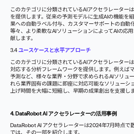
このカテゴリに分類されているAIアクセラレーターは
を提供します。従来の予測モデルに生成AIの機能を
果への自動ラベル付与、カスタマーサポートの自動化
等々、より柔軟なAIソリューションによってAIの応
献します。
3.4
ユースケースと水平アプローチ
このカテゴリに分類されているAIアクセラレーター
対応する分析フレームワークを提供します。例えば
予測など、様々な業界・分野で求められるAIソリュ
れら業界固有の課題に即座に対応可能なソリューショ
上げ時間を大幅に短縮し、早期の成果創出を支援し
4.
DataRobot AI アクセラレーターの活用事例
DataRobot AI アクセラレーターは2024年7
では、その一部を紹介します。