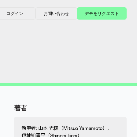
ログイン
お問い合わせ
デモをリクエスト
著者
執筆者:
山本 光穂（Mitsuo Yamamoto）
,
伊地知晋平（Shinpei Ijichi）