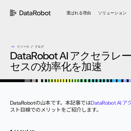
コ
ン
選ばれる理由
ソリューション
テ
ン
ツ
を
見
る
リソース
ブログ
DataRobot AI アクセ
セスの効率化を加速
DataRobotの山本です。本記事では
DataRobot A
スト目線でのメリットをご紹介します。