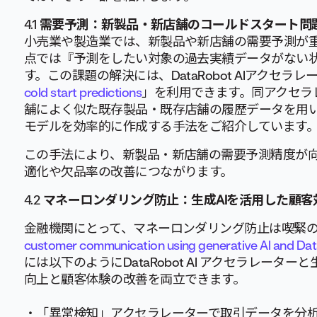
4.1
需要予測：新製品・新店舗のコールドスタート問
小売業や製造業では、新製品や新店舗の需要予測が
点では『予測をしたい対象の過去実績データがない
す。この課題の解決には、DataRobot AIアクセラ
cold start predictions
」を利用できます。同アクセラ
舗によく似た既存製品・既存店舗の履歴データを用
モデルを効率的に作成する手法をご紹介しています
この手法により、新製品・新店舗の需要予測精度が向
適化や欠品率の改善につながります。
4.2
マネーロンダリング防止：生成AIを活用した顧客
金融機関にとって、マネーロンダリング防止は喫緊
customer communication using generative AI and Da
には以下のようにDataRobot AI アクセラレータ
向上と顧客体験の改善を両立できます。
・「異常検知」アクセラレーターで取引データを分