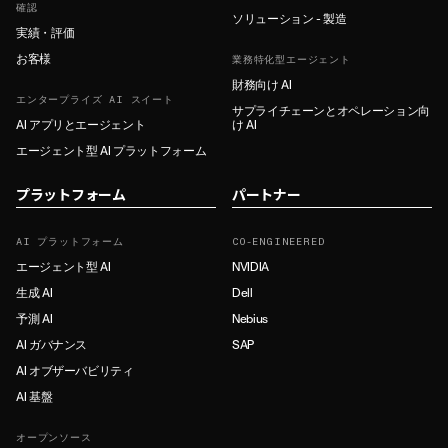
確認
ソリューション - 製造
実績・評価
お客様
業務特化型エージェント
財務向け AI
エンタープライズ AI スイート
サプライチェーンとオペレーション向
AI アプリとエージェント
け AI
エージェント型 AI プラットフォーム
プラットフォーム
パートナー
AI プラットフォーム
CO-ENGINEERED
エージェント型 AI
NVIDIA
生成 AI
Dell
予測 AI
Nebius
AI ガバナンス
SAP
AI オブザーバビリティ
AI 基盤
オープンソース