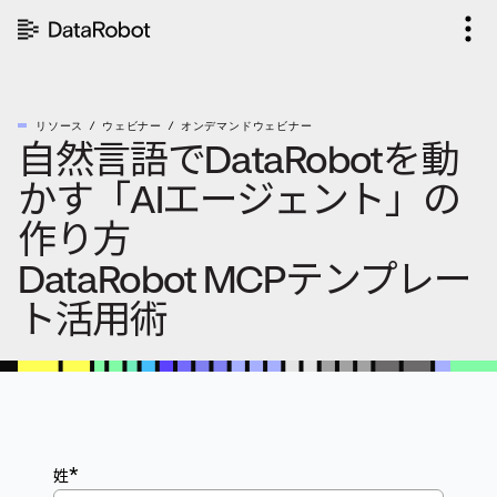
コ
ン
テ
ン
ツ
リソース
ウェビナー
オンデマンドウェビナー
を
自然言語でDataRobotを動
見
る
かす「AIエージェント」の
作り方
DataRobot MCPテンプレー
ト活用術
*
姓