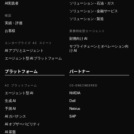
AI実践者
ソリューション - 石油・ガス
ソリューション - 金融サービス
確認
ソリューション - 製造
実績・評価
お客様
業務特化型エージェント
財務向け AI
エンタープライズ AI スイート
サプライチェーンとオペレーション向
AI アプリとエージェント
け AI
エージェント型 AI プラットフォーム
プラットフォーム
パートナー
AI プラットフォーム
CO-ENGINEERED
エージェント型 AI
NVIDIA
生成 AI
Dell
予測 AI
Nebius
AI ガバナンス
SAP
AI オブザーバビリティ
AI 基盤