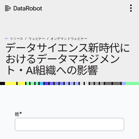
コ
ン
テ
ン
ツ
を
リソース
ウェビナー
オンデマンドウェビナー
見
データサイエンス新時代に
る
おけるデータマネジメン
ト・AI組織への影響
*
姓