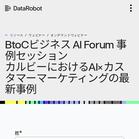
コ
ン
テ
ン
ツ
リソース
ウェビナー
オンデマンドウェビナー
を
BtoCビジネス AI Forum 事
見
る
例セッション
カルビーにおけるAI×カス
タマーマーケティングの最
新事例
*
姓