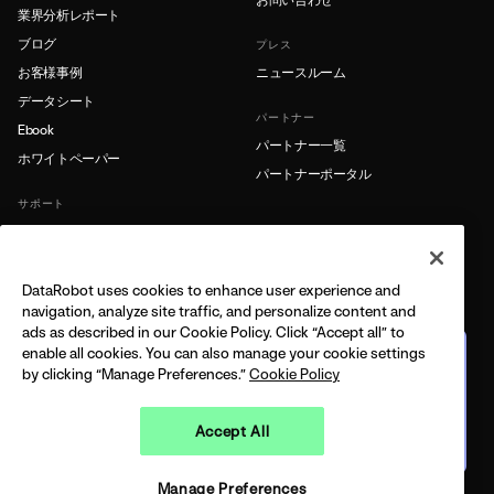
業界分析レポート
ブログ
プレス
お客様事例
ニュースルーム
データシート
パートナー
Ebook
パートナー一覧
ホワイトペーパー
パートナーポータル
サポート
製品ドキュメント
サポート
DataRobot uses cookies to enhance user experience and
もっと詳しく
navigation, analyze site traffic, and personalize content and
ads as described in our Cookie Policy. Click “Accept all” to
リソースライブラリ
enable all cookies. You can also manage your cookie settings
企業向けエージェント型AIプ
レイブック
by clicking “Manage Preferences.”
Cookie Policy
AIエージェントの管理とスケール
実務への実装例
Accept All
今すぐダウンロード
LEGAL
PRIVACY
COPYRIGHT © 2026 DATAROBOT, INC - ALL RIGHTS RESERVED
Manage Preferences