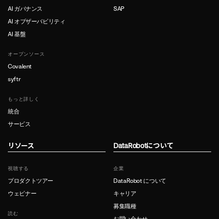
AI ガバナンス
SAP
AI オブザーバビリティ
AI 基盤
オープンソース
Covalent
syftr
もっと詳しく
統合
サービス
リソース
DataRobotについて
視聴する
企業
プロダクトツアー
DataRobot について
ウェビナー
キャリア
募集職種
読む
お問い合わせ