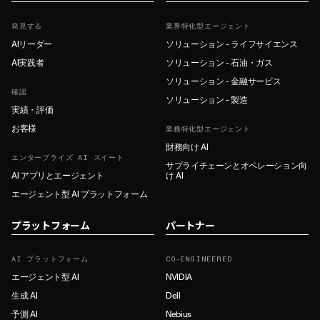
発見する
業界特化型エージェント
AIリーダー
ソリューション - ライフサイエンス
AI実践者
ソリューション - 石油・ガス
ソリューション - 金融サービス
確認
ソリューション - 製造
実績・評価
お客様
業務特化型エージェント
財務向け AI
エンタープライズ AI スイート
サプライチェーンとオペレーション向
AI アプリとエージェント
け AI
エージェント型 AI プラットフォーム
プラットフォーム
パートナー
AI プラットフォーム
CO-ENGINEERED
エージェント型 AI
NVIDIA
生成 AI
Dell
予測 AI
Nebius