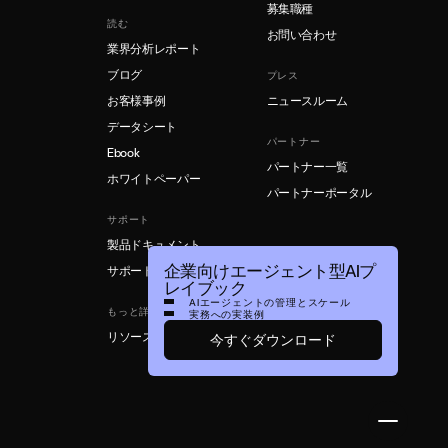
募集職種
読む
お問い合わせ
業界分析レポート
ブログ
プレス
お客様事例
ニュースルーム
データシート
パートナー
Ebook
パートナー一覧
ホワイトペーパー
パートナーポータル
サポート
製品ドキュメント
企業向けエージェント型AIプ
サポート
レイブック
AIエージェントの管理とスケール
もっと詳しく
実務への実装例
リソースライブラリ
今すぐダウンロード
Open M