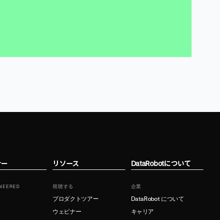
ナー
リソース
DataRobotについて
NEERED
視聴する
企業
プロダクトツアー
DataRobot について
ウェビナー
キャリア