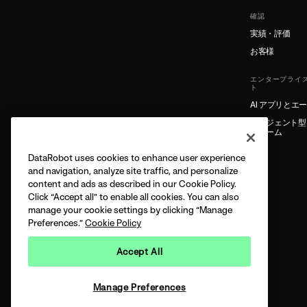
確認
実績・評価
お客様
エンタープライズ
ト
AI アプリとエ
エージェント型 
フォーム
DataRobot uses cookies to enhance user experience
and navigation, analyze site traffic, and personalize
content and ads as described in our Cookie Policy.
Click “Accept all” to enable all cookies. You can also
manage your cookie settings by clicking “Manage
Preferences.”
Cookie Policy
Accept All
Manage Preferences