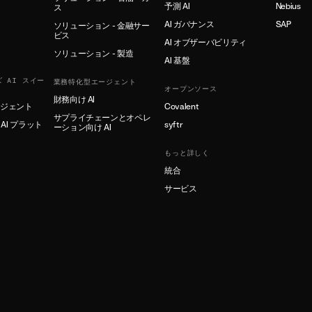
予測 AI
Nebius
ス
AI ガバナンス
SAP
ソリューション - 金融サー
ビス
AI オブザーバビリティ
ソリューション - 製造
AI 基盤
 AI スイー
業務特化型エージェント
オープンソース
財務向け AI
ージェント
Covalent
サプライチェーンとオペレ
AI プラット
syftr
ーション向け AI
もっと詳しく
統合
サービス