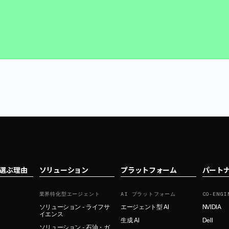
tを選ぶ理由
ソリューション
プラットフォーム
パート
業界特化型エージェント
AI プラットフォーム
CO-ENGI
ソリューション - ライフサ
エージェント型 AI
NVIDIA
イエンス
生成 AI
Dell
ソリューション - 石油・ガ