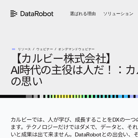
コ
ン
選ばれる理由
ソリューション
テ
ン
ツ
を
見
る
リソース
ウェビナー
オンデマンドウェビナー
【カルビー株式会社】
AI時代の主役は人だ！：
の思い
カルビーでは、人が学び、成長することをDXの一つ
ます。テクノロジーだけではダメで、データと、そ
いと成果は出て来ません。DataRobotとの出会い