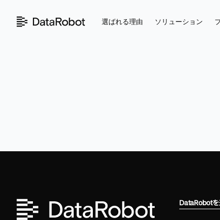
コ
ン
選ばれる理由
ソリューション
テ
ン
ツ
を
見
る
DataRobo