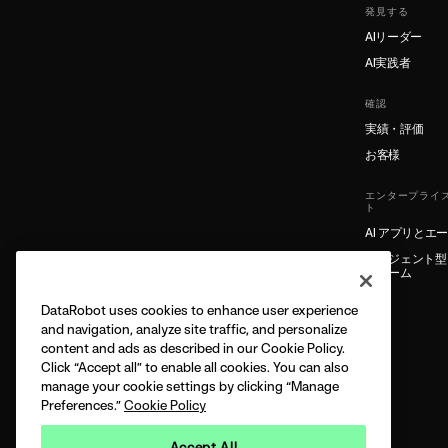
発見する
AIリーダー
AI実践者
確認
実績・評価
お客様
エンタープライズ
ト
AI アプリとエ
エージェント型 
フォーム
DataRobot uses cookies to enhance user experience
and navigation, analyze site traffic, and personalize
content and ads as described in our Cookie Policy.
Click “Accept all” to enable all cookies. You can also
manage your cookie settings by clicking “Manage
Preferences.”
Cookie Policy
Accept All