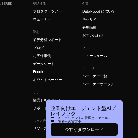
NEERED
視聴する
企業
プロダクトツアー
DataRobot について
ウェビナー
キャリア
募集職種
読む
お問い合わせ
業界分析レポート
ブログ
プレス
お客様事例
ニュースルーム
データシート
パートナー
Ebook
パートナー一覧
ホワイトペーパー
パートナーポータル
サポート
製品ドキュメント
企業向けエージェント型AIプ
サポート
レイブック
AIエージェントの管理とスケール
もっと詳しく
実務への実装例
リソースライブラリ
今すぐダウンロード