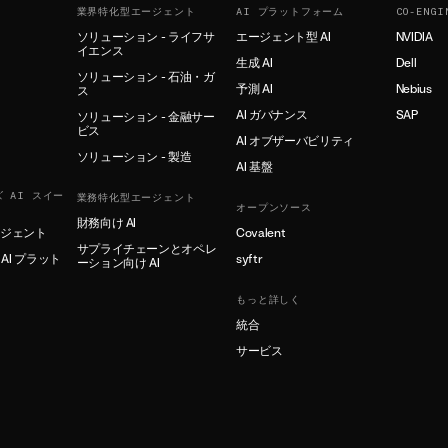
業界特化型エージェント
AI プラットフォーム
CO-ENGI
ソリューション - ライフサ
エージェント型 AI
NVIDIA
イエンス
生成 AI
Dell
ソリューション - 石油・ガ
予測 AI
Nebius
ス
AI ガバナンス
SAP
ソリューション - 金融サー
ビス
AI オブザーバビリティ
ソリューション - 製造
AI 基盤
 AI スイー
業務特化型エージェント
オープンソース
財務向け AI
ージェント
Covalent
サプライチェーンとオペレ
AI プラット
syftr
ーション向け AI
もっと詳しく
統合
サービス