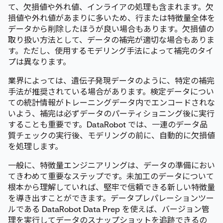
て、欠損値や外れ値、インライアの処理も含まれます。欠
損値や外れ値があまりに多いため、行または特徴量全体を
データから削除したほうが良い場合もあります。欠損値の
取り扱い方法として、データの補完が適切な場合もありま
す。ただし、使用するモデリング手法によって補完のタイ
プは異なります。
業界によっては、遺伝子発現データのように、特定の補完
手法が推奨されている場合があります。検定データについ
ての統計情報がトレーニングデータ内でエンコードされな
いよう、補完は必ずデータのパーティショニング後に実行
することも重要です。DataRobot では、一連のデータ品
質チェックの実行後、モデリングの前に、自動的に欠損値
を処理します。
一般に、特徴量エンジニアリングは、データの準備におい
てきわめて重要なステップです。未加工のデータについて
根本から理解していれば、堅牢で信頼できる新しい特徴量
を導き出すことができます。データプレパレーションツー
ルである DataRobot Data Prep を使えば、バージョン管
理を実行してデータのスナップショットを追跡できるの