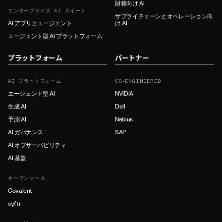
財務向け AI
エンタープライズ AI スイート
サプライチェーンとオペレーション向
AI アプリとエージェント
け AI
エージェント型 AI プラットフォーム
プラットフォーム
パートナー
AI プラットフォーム
CO-ENGINEERED
エージェント型 AI
NVIDIA
生成 AI
Dell
予測 AI
Nebius
AI ガバナンス
SAP
AI オブザーバビリティ
AI 基盤
オープンソース
Covalent
syftr