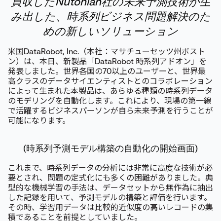
買収したNutonian社の未来予測技術が
生
み出した、時系列ビジネス問題解決のた
めの新しいソリューション
米国DataRobot, Inc.（本社：マサチューセッツ州ボスト
ン）は、本日、新製品「DataRobot 時系列アドオン」を
発表しました。世界各国の70以上のユーザーと、世界最
高クラスのデータサイエンティストとのコラボレーション
によって生まれた本製品は、あらゆる種類の時系列データ
のモデリングを自動化します。これにより、現場の第一線
で活躍するビジネスパーソンが自ら未来予測を行うことが
可能になります。
(時系列予測モデル構築の自動化の開始画面)
これまで、時系列データの分析には非常に高度な技術が必
要とされ、問題の定式化にも多くの困難がありました。典
型的な機械学習の手法は、データセットから無作為に抽出
した記録を用いて、予測モデルの構築と評価を行います。
その時、学習用データは比較的近似度の高いレコードの集
積であることを前提としていました。