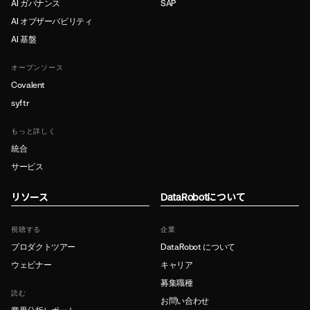
AI ガバナンス
SAP
AI オブザーバビリティ
AI 基盤
オープンソース
Covalent
syftr
もっと詳しく
統合
サービス
リソース
DataRobotについて
視聴する
企業
プロダクトツアー
DataRobot について
ウェビナー
キャリア
募集職種
読む
お問い合わせ