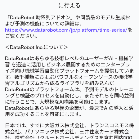
に行える
「DataRobot 時系列アドオン」や同製品のモデル生成お
よび予測の機能についての詳細は、
https://www.datarobot.com/jp/platform/time-series/
を
ご覧ください。
＜DataRobot Inc.について＞
DataRobotはあらゆる技術レベルのユーザーがAI・機械学
習 を迅速に活用しビジネス展開するためのエンタープラ
イズ向け機械学習自動化プラットフォームを提供していま
す。数千種類におよぶパワフルなオープンソースの機械学
習アルゴリズムから成るライブラリを組み込んだ
DataRobotのプラットフォームは、予測モデルのトレーニ
ングと検証のプロセスを自動化し、またそれらを同時並列
に行うことで、大規模なAI構築を可能にします。
DataRobotはあらゆる規模の企業が、最速でAIの導入と活
用を成功することを可能にします。
日本では、すでに大阪ガス株式会社、トランスコスモス株
式会社、パナソニック株式会社、三井住友カード株式会
社、株式会社リクルートホールディングスを含む国内100