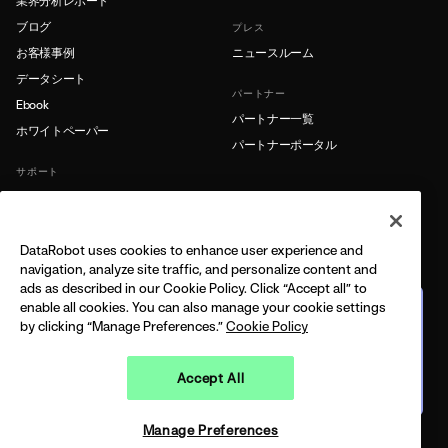
業界分析レポート
ブログ
プレス
お客様事例
ニュースルーム
データシート
パートナー
Ebook
パートナー一覧
ホワイトペーパー
パートナーポータル
サポート
製品ドキュメント
サポート
DataRobot uses cookies to enhance user experience and
もっと詳しく
navigation, analyze site traffic, and personalize content and
ads as described in our Cookie Policy. Click “Accept all” to
リソースライブラリ
enable all cookies. You can also manage your cookie settings
企業向けエージェント型AIプ
レイブック
by clicking “Manage Preferences.”
Cookie Policy
AIエージェントの管理とスケール
実務への実装例
Accept All
今すぐダウンロード
LEGAL
PRIVACY
COPYRIGHT © 2026 DATAROBOT, INC - ALL RIGHTS RESERVED
Manage Preferences