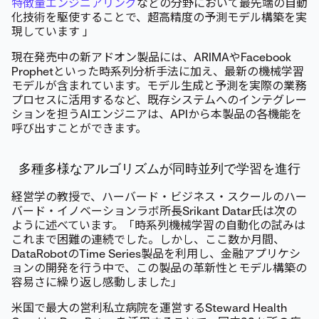
特徴量エンジニアリング
などの分野において最先端の自動
化技術を駆使することで、超高精度の予測モデル構築を実
現しています 」
現在発売中の新アドオン製品には、ARIMAやFacebook
Prophetといった時系列分析手法に加え、最新の機械学習
モデルが含まれています。モデル生成と予測を実際の業務
プロセスに活用するなど、既存システムへのインテグレー
ションを担うAIエンジニアは、APIから本製品の各機能を
呼び出すことができます。
多種多様なアルゴリズムが同時並列で学習を進行
経営学の教授で、ハーバード・ビジネス・スクールのハー
バード・イノベーションラボ所長Srikant Datar氏は次の
ように述べています。「時系列機械学習の自動化の試みは
これまで困難の連続でした。しかし、ここ数か月間、
DataRobotのTime Series製品を利用し、金融アプリケシ
ョンの開発を行う中で、この製品の革新性とモデル構築の
容易さに繰り返し感動しました」
米国で最大の営利私立病院を運営するSteward Health