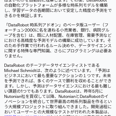
ばよいのかを自動的に理解します。その後、DataRobot
の自動化プラットフォームが多様な時系列モデルを構築
し、学習データの各期間において安定した精度の予測をで
きるかを検証します。
「DataRobot 時系列アドオン」のベータ版ユーザー（フ
ォーチュン2000に名を連ねる小売業者、銀行、病院グル
ープを含む）は、既に人材配置、在庫管理、需要予測など
における高精度な予測モデルの構築に成功しています。そ
のため手作業で行われるルール決めや、データサイエンス
に関する特殊な専門知識、さらにプログラミングは必要あ
りません。
DataRobot のチーフデータサイエンティストである
Michael Schmidtは、次のように述べています。「予測は
ビジネスにおいて最も重要なアクションの１つです。未来
を予測できれば、多くのケースで勝利を収めることができ
ます。しかし、予測はデータサイエンスにおける最も難し
い課題の1つでもあります。DataRobotは、昨年5月に
Nutonian社を買収して以降、NutonianとDataRobotのイ
ノベーションを統合して世界最高の時系列製品を作るとい
う大規模プロジェクトに取り組んできました。開発過程に
おいてユーザーとの大規模なテストが行われた本製品は、