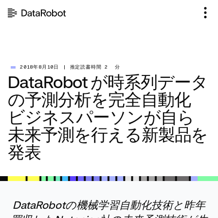
コ
ン
テ
ン
ツ
を
見
2018年8月10日
|
推定読書時間 2 分
DataRobot が時系列データ
る
の予測分析を完全自動化
ビジネスパーソンが自ら
未来予測を行える新製品を
発表
DataRobot
の機械学習自動化技術と昨年