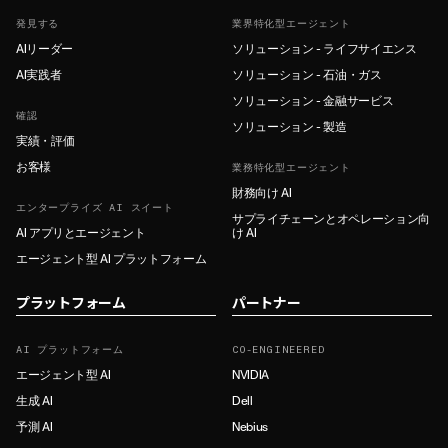
発見する
業界特化型エージェント
AIリーダー
ソリューション - ライフサイエンス
AI実践者
ソリューション - 石油・ガス
ソリューション - 金融サービス
確認
ソリューション - 製造
実績・評価
お客様
業務特化型エージェント
財務向け AI
エンタープライズ AI スイート
サプライチェーンとオペレーション向
AI アプリとエージェント
け AI
エージェント型 AI プラットフォーム
プラットフォーム
パートナー
AI プラットフォーム
CO-ENGINEERED
エージェント型 AI
NVIDIA
生成 AI
Dell
予測 AI
Nebius