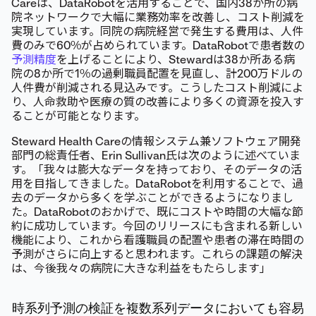
Careは、DataRobotを活用することで、国内38か所の病
院ネットワークで大幅に業務効率を改善し、コスト削減を
実現しています。同院の病院経営で発生する費用は、人件
費のみで60%が占められています。DataRobotで患者数の
予測精度
を上げることにより、Stewardは38か所ある病
院の8か所で1%の過剰職員配置を見直し、計200万ドルの
人件費が削減される見込みです。こうしたコスト削減によ
り、人命救助や医療の質の改善により多くの資源を投入す
ることが可能となります。
Steward Health Careの情報システム兼ソフトウェア開発
部門の総責任者、Erin Sullivan氏は次のように述べていま
す。「我々は膨大なデータを持っており、そのデータの活
用を目指してきました。DataRobotを利用することで、過
去のデータから多くを学ぶことができるようになりまし
た。DataRobotのおかげで、既にコストや時間の大幅な節
約に成功しています。今回のリリースにも含まれる新しい
機能により、これから看護職員の配置や患者の滞在時間の
予測がさらに向上すると思われます。これらの課題の解決
は、今後我々の病院に大きな利益をもたらします」
時系列予測の検証を複数系列データにおいても容易