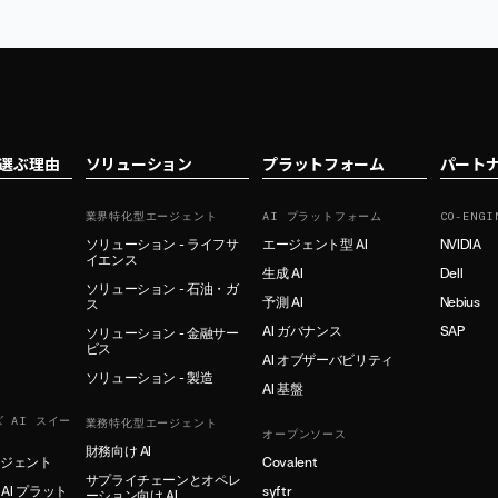
tを選ぶ理由
ソリューション
プラットフォーム
パート
業界特化型エージェント
AI プラットフォーム
CO-ENGI
ソリューション - ライフサ
エージェント型 AI
NVIDIA
イエンス
生成 AI
Dell
ソリューション - 石油・ガ
予測 AI
Nebius
ス
AI ガバナンス
SAP
ソリューション - 金融サー
ビス
AI オブザーバビリティ
ソリューション - 製造
AI 基盤
 AI スイー
業務特化型エージェント
オープンソース
財務向け AI
ージェント
Covalent
サプライチェーンとオペレ
AI プラット
syftr
ーション向け AI