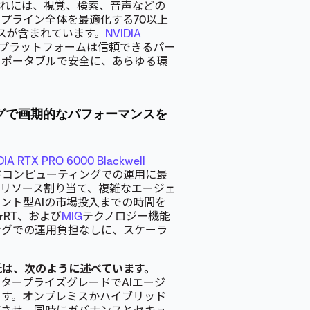
これには、視覚、検索、音声などの
プライン全体を最適化する70以上
ービスが含まれています。
NVIDIA
プラットフォームは信頼できるパー
、ポータブルで安全に、あらゆる環
ングで画期的なパフォーマンスを
DIA RTX PRO 6000 Blackwell
ッドコンピューティングでの運用に最
リソース割り当て、複雑なエージェ
ント型AIの市場投入までの時間を
orRT、および
MIG
テクノロジー機能
ングでの運用負担なしに、スケーラ
amboori 氏は、次のように述べています。
タープライズグレードでAIエージ
ます。オンプレミスかハイブリッド