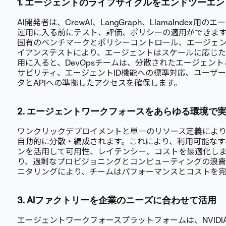
1. エージェントのライフサイクルをエンドツーエ
AI開発者は、CrewAI、LangGraph、LlamaInde
運用に入る前にテスト、評価、ポリシーの適用ができま
固有のベンチマークとポリシーコントロール、エージェ
イアンステストにより、エージェントはスケールに応じた
用に入ると、DevOpsチームは、分散されたエージェン
サビリティ、エージェントID機能への標準対応、ユーザ
タとAPIへの準拠したアクセスを確保します。
2. エージェントワークフォースをあらゆる環境で
ワンクリックデプロイメントと単一のリソース定義によ
自動的に分散・編成されます。これにより、利用可能なす
ンを活用して可用性、レイテンシー、コストを最適化し
り、過剰なプロビジョニングとコンピューティングの浪
ニタリングにより、チームはパフォーマンスとコストを
3. AIファクトリーを企業のニーズに合わせて活用
エージェントワークフォースプラットフォームは、NVIDIA A