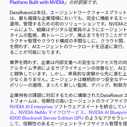
Platform Built with NVIDIA
」の抄訳版です。
DataRobotは本日、エージェントワークフォースプラ
は、最も複雑な企業環境においても、完全に機能するエ
運用、管理するための初のソリューションです。NVIDI
ームにより、組織はデジタル従業員のようにエージェン
タイムの監視、再トレーニング、廃止までを行うことがで
ラクチャ管理やクラウド構成の手間なしに、クラウド間
を問わず、AIエージェントのワークロードを迅速に実行
ることが可能になります。
業界を問わず、企業は内部文書への安全なアクセス性の
アルタイム予測によるサプライチェーンの改善など、AI
と競争しています。しかし、単発的な実験から先に進む
少なくありません。エージェントは継続的かつ安全なデ
ポリシーの適用、まったく新しい監視、デバッグ、制御方
企業特有の課題に対応するために構築されたDataRobo
トフォームは、信頼性の高いエージェントのライフサイ
NVIDIA AI Enterprise
ソフトウェアスイートを統合してい
ル
、
NVIDIA NeMo マイクロサービス
、
NVIDIA AI Blueprin
6000 Blackwell Server Edition GPU
のようなアクセラレ
して、信頼性のあるエージェントライフサイクル管理を提