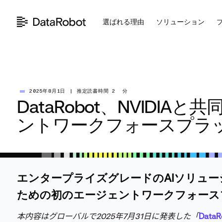
コ
ン
選ばれる理由
ソリューション
テ
ン
ツ
を
見
る
2025年8月1日
|
推定読書時間 2 分
DataRobot、NVIDI
ントワークフォースプラ
エンタープライズグレードのAIソリュ
ための初のエージェントワークフォース
本内容はグローバルで2025年7月31日に発表した「
DataR