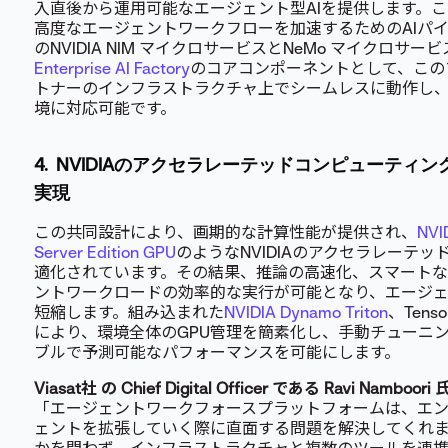
入直後から運用可能なエージェント型AIを提供します。
高度なエージェントワークフローを加速するためのAIパイ
のNVIDIA NIM マイクロサービスとNeMo マイクロサ
Enterprise AI Factory
のコアコンポーネントとして、この
トナーのインフラストラクチャ上でシームレスに動作し
境に対応可能です。
4.
NVIDIAのアクセラレーテッドコンピューティ
実現
この共同設計により、画期的な計算性能が提供され、
NVI
Server Edition GPU
のようなNVIDIAのアクセラレーテ
適化されています。その結果、推論の高速化、スマートな
ントワークロードの効率的な実行が可能となり、エージェ
短縮します。組み込まれた
NVIDIA Dynamo Triton
、Tens
により、環境全体のGPU管理を簡素化し、手動チューニ
ブルで予測可能なパフォーマンスを可能にします。
Viasat社 の Chief Digital Officer である Ravi N
「エージェントワークフォースプラットフォームは、エン
ェントを拡張していく際に直面する問題を解決してくれ