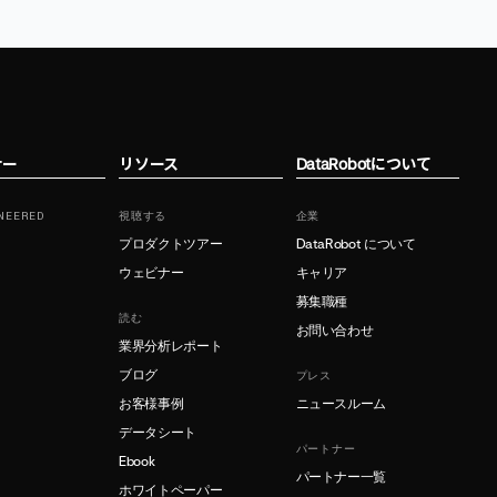
ナー
リソース
DataRobotについて
NEERED
視聴する
企業
プロダクトツアー
DataRobot について
ウェビナー
キャリア
募集職種
読む
お問い合わせ
業界分析レポート
ブログ
プレス
お客様事例
ニュースルーム
データシート
パートナー
Ebook
パートナー一覧
ホワイトペーパー