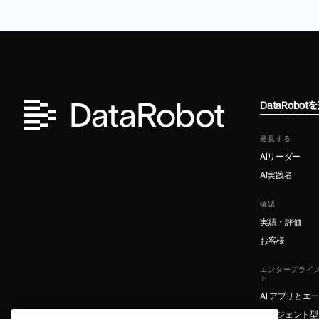
DataRobo
発見する
AIリーダー
AI実践者
確認
実績・評価
お客様
エンタープライズ
ト
AI アプリとエ
エージェント型 