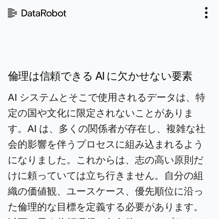
コ
ン
テ
ン
ツ
を
見
倫理は信頼できる AI に欠かせない要素
る
AI システムとそこで使用されるデータは、特
定の国や文化に限定されないことがありま
す。AI は、多くの関係者が存在し、複雑な社
会的影響を伴うプロセスに組み込まれるよう
になりました。これからは、志の高い原則だ
けに頼っていては立ち行きません。自分の組
織の価値観、ユースケース、優先順位に沿っ
た倫理的な目標を定義する必要があります。