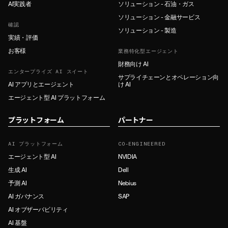
AI実践者
ソリューション - 石油・ガス
ソリューション - 金融サービス
確認
ソリューション - 製造
実績・評価
お客様
業務特化型エージェント
財務向け AI
エンタープライズ AI スイート
サプライチェーンとオペレーション向
AI アプリとエージェント
け AI
エージェント型 AI プラットフォーム
プラットフォーム
パートナー
AI プラットフォーム
CO-ENGINEERED
エージェント型 AI
NVIDIA
生成 AI
Dell
予測 AI
Nebius
AI ガバナンス
SAP
AI オブザーバビリティ
AI 基盤