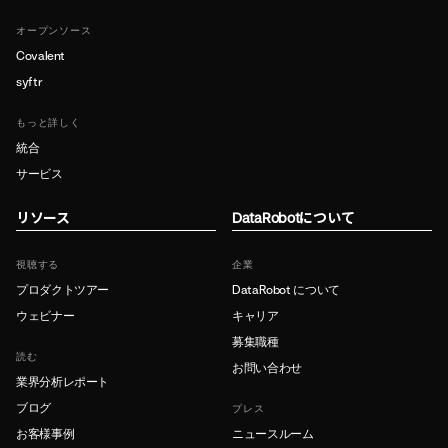
オープンソース
Covalent
syftr
もっと詳しく
統合
サービス
リソース
DataRobotについて
視聴する
企業
プロダクトツアー
DataRobot について
ウェビナー
キャリア
募集職種
読む
お問い合わせ
業界分析レポート
ブログ
プレス
お客様事例
ニュースルーム