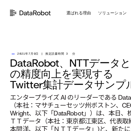
コ
ン
選ばれる理由
ソリューション
テ
ン
ツ
を
見
る
2021年7月9日
|
推定読書時間 3 分
DataRobot、NTTデ
の精度向上を実現する
Twitter集計データサン
エンタープライズ AI のリーダーである DataRob
（本社：マサチューセッツ州ボストン、CEO
Wright、以下「DataRobot」）は、本日
ＴＴデータ（本社：東京都江東区、代表取
本間洋、以下「ＮＴＴデータ」)と、新た