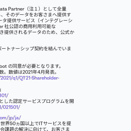
l Data Partner（注１）として全量
受領し、そのデータをお客さまへ提供す
 データ提供サービス（インテグレーシ
tter 社公認の商用利用可能な
き提供されるデータのため、公式か
括的なパートナーシップ契約を結んでいま
obot の同意が必要となります。
数。数値は2021年4月発表。
2021/q1/Q1’21-Shareholder-
」
801/
目的とした認定サービスプログラムを開
1/021501/
com/jp/ja/
世界50ヵ国以上でITサービスを提
社会課題の解決に向けて、お客さま