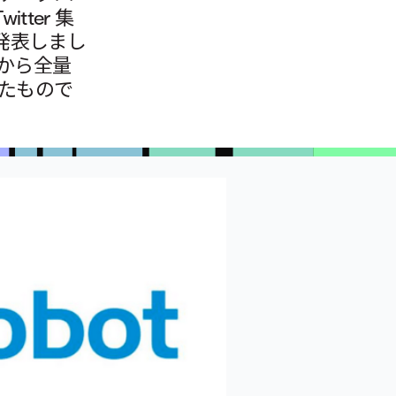
ter 集
発表しまし
年から全量
したもので