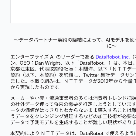
～データパートナー契約の締結によって、AIモデルを使っ
に〜
エンタープライズ AI のリーダーである
DataRobot, Inc.
（
ン、CEO：Dan Wright、以下「DataRobot」）は
京都江東区、代表取締役社長：本間洋、以下「ＮＴＴデー
契約（以下、本契約）を締結し、Twitter 集計データ
ました。本取り組みは、ＮＴＴデータが2012年から全量 Tw
から実現したものです。
メーカーや小売・流通事業者の多くは消費者トレンド把
の社外データ使って将来の需要を推定しようとしていま
ータの価値がはっきりとわからないまま導入することは難し
うデータをクレンジング処理するなどの加工技術が必要
データで予測モデルを生成することが難しい現状があり
本契約により ＮＴＴデータは、DataRobot で使えるように