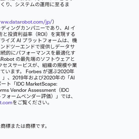
づくり、システムの運用に至るま
www.datarobot.com/jp/
）
リーディングカンパニーであり、AI イ
術と投資利益率（ROI）を実現する
プライズ AI プラットフォームは、機
エンドツーエンドで提供しデータサ
継続的にパフォーマンスを最適化す
obot の最先端のソフトウェアと
サクセスサービスが、組織の規模や業
す。 Forbes が選ぶ2020年
、2019年および2020年の「AI
IDC MarketScape:
forms Vendor Assessment（IDC
ラットフォームベンダー評価）」では、
t.com
をご覧ください。
録商標または商標です。