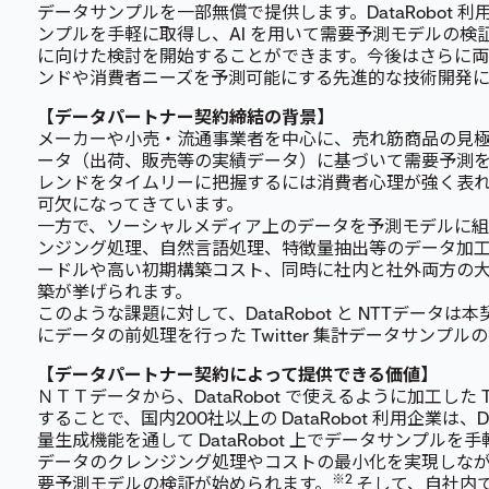
データサンプルを一部無償で提供します。DataRobot 利用
ンプルを手軽に取得し、AI を用いて需要予測モデルの検
に向けた検討を開始することができます。今後はさらに
ンドや消費者ニーズを予測可能にする先進的な技術開発に
【データパートナー契約締結の背景】
メーカーや小売・流通事業者を中心に、売れ筋商品の見
ータ（出荷、販売等の実績データ）に基づいて需要予測
レンドをタイムリーに把握するには消費者心理が強く表
可欠になってきています。
一方で、ソーシャルメディア上のデータを予測モデルに
ンジング処理、自然言語処理、特徴量抽出等のデータ加
ードルや高い初期構築コスト、同時に社内と社外両方の大量
築が挙げられます。
このような課題に対して、DataRobot と NTTデータは本契
にデータの前処理を行った Twitter 集計データサンプ
【データパートナー契約によって提供できる価値】
ＮＴＴデータから、DataRobot で使えるように加工した T
することで、国内200社以上の DataRobot 利用企業は、D
量生成機能を通して DataRobot 上でデータサンプル
データのクレンジング処理やコストの最小化を実現しながら
※2
要予測モデルの検証が始められます。
そして、自社内で