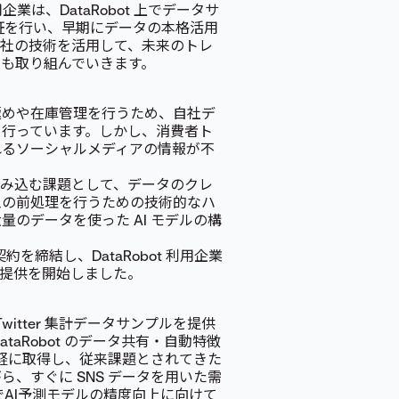
企業は、DataRobot 上でデータサ
証を行い、早期にデータの本格活用
両社の技術を活用して、未来のトレ
も取り組んでいきます。
極めや在庫管理を行うため、自社デ
を行っています。しかし、消費者ト
れるソーシャルメディアの情報が不
組み込む課題として、データのクレ
工の前処理を行うための技術的なハ
のデータを使った AI モデルの構
約を締結し、DataRobot 利用企業
ルの提供を開始しました。
witter 集計データサンプルを提供
ataRobot のデータ共有・自動特徴
を手軽に取得し、従来課題とされてきた
、すぐに SNS データを用いた需
AI予測モデルの精度向上に向けて