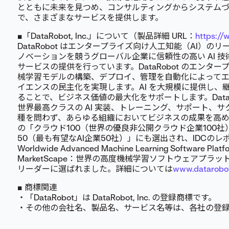
とともに未来を見つめ、コンサルティングからシステム
で、さまざまなサービスを提供します。
■「DataRobot, Inc.」について（製品詳細 URL：
https://
DataRobot はエンタープライズ向け人工知能（AI）の
ノベーションを競うグローバル企業に信頼性の高い AI 技
サービスの提供を行っています。DataRobot のエンター
械学習モデルの構築、デプロイ、管理を自動化によって
イエンスの民主化を実現します。AI を大規模に提供し、
ることで、ビジネス価値の最大化をサポートします。DataR
世界最高クラスの AI 実装、トレーニング、サポート、
種を問わず、あらゆる組織においてビジネスの成果を高めていま
の「クラウド100（世界の優良非公開クラウド企業100社）」
50（最も有望なAI企業50社）」にも選出され、IDCのレポート「
Worldwide Advanced Machine Learning Software Plat
MarketScape：世界の高度機械学習ソフトウェアプ
リーダーに選ばれました。詳細については
www.datarobo
■ 商標関連
・「DataRobot」は DataRobot, Inc. の登録商標です。
・その他の会社名、製品名、サービス名等は、各社の登