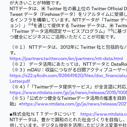
が大きいことが特徴です。
NTTデータは、米 Twitter 社の最上位の Twitter Officia
Tweet データ（Firehoseデータ）をリアルタイムに
るインフラを構築しています。NTTデータが「Twitter
※4
ョン）」
を通じて提供する Twitter データは、米 Twi
※5
「Twitter データ活用認定サービスプログラム」
に基づ
つ健全にビジネスにご活用いただくことが可能です。
（※１） NTTデータは、2012年に Twitter 社と包
す。
https://partners.twitter.com/en/partners/ntt-data.html
（※２） データ活用にあたっては、NTTデータと DataR
（※３) mDAU：収益につながる日間アクティブユーザー
https://s22.q4cdn.com/826641620/files/doc_financials/
Letter.pdf
（※４)「「Twitterデータ提供サービス」が全言語に対応
https://www.nttdata.com/jp/ja/news/release/2015/100
（※５)「公式かつ健全なTwitterデータ活用の推進を
始」<
https://www.nttdata.com/jp/ja/news/release/202
■株式会社ＮＴＴデータについて
https://www.nttdata.
NTTデータは、豊かで調和のとれた社会づくりを目指し、
供しています。デジタル技術を活用したビジネス変革や