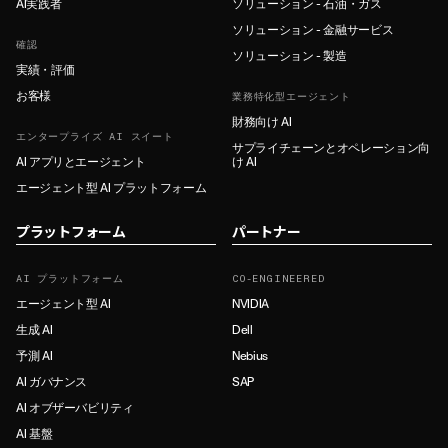
AI実践者
ソリューション - 石油・ガス
ソリューション - 金融サービス
確認
ソリューション - 製造
実績・評価
お客様
業務特化型エージェント
財務向け AI
エンタープライズ AI スイート
サプライチェーンとオペレーション向
AI アプリとエージェント
け AI
エージェント型 AI プラットフォーム
プラットフォーム
パートナー
AI プラットフォーム
CO-ENGINEERED
エージェント型 AI
NVIDIA
生成 AI
Dell
予測 AI
Nebius
AI ガバナンス
SAP
AI オブザーバビリティ
AI 基盤