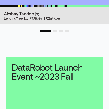
プルでありながら、明確な結果が得
がら、今まで自分たちが手作業で行
Braden Moore 氏
Braden Moore 氏
られます。DataRobot は、今後当社
っていたことを DataRobot が代わり
VP of Analytics, Philadelphia 76ers
VP of Analytics, Philadelphia 76ers
Akshay Tandon 氏
Akshay Tandon 氏
に大きな影響をもたらし、AI 戦略全
やってくれることを目の当たりにし
LendingTree 社、戦略分析担当副社長
LendingTree 社、戦略分析担当副社長
体を推進していくうえで欠かせない
たのです。
ものとなるでしょう。
Anton Ovchinnikov 氏
INSEAD ビジネススクール 客員教授
Anthony Randall 氏
Digital Strategic Alliance Lead, Monsanto
DataRobot Launch
Event ~2023 Fall