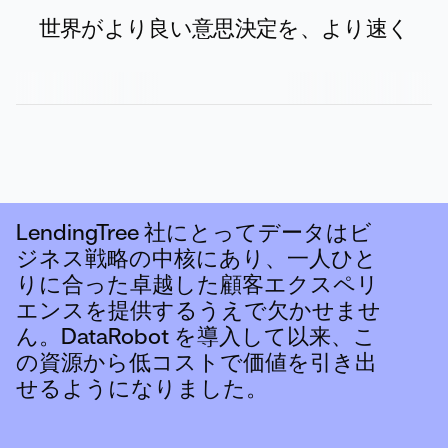
世界がより良い意思決定を、より速く
モデリングプロセスから価値を引き
LendingTree 社にとってデータはビ
DataRobot を導入したことによっ
学生たちは、DataRobot のパフォー
モデリングプロセスから価値を引き
LendingTree 社にとってデータはビ
出すことは可能でしたが、
ジネス戦略の中核にあり、一人ひと
て、当社ではデータサイエンティス
マンスを一目見ただけで、非常に感
出すことは可能でしたが、
ジネス戦略の中核にあり、一人ひと
DataRobot を使用することで、評価
りに合った卓越した顧客エクスペリ
トの生産性が高まり、より多くのこ
動していました。彼らはさまざなモ
DataRobot を使用することで、評価
りに合った卓越した顧客エクスペリ
と実行だけの状況から、よりインパ
エンスを提供するうえで欠かせませ
とをできるようになりました。また
デルを試し、手動でどのような結果
と実行だけの状況から、よりインパ
エンスを提供するうえで欠かせませ
クトのあるパワフルな状況へ転換す
ん。DataRobot を導入して以来、こ
機械学習が「民主化」され、ビジネ
を生成できるかをすでに知っていま
クトのあるパワフルな状況へ転換す
ん。DataRobot を導入して以来、こ
ることができました。
の資源から低コストで価値を引き出
スアナリストやデータマネージャー
した。そんな時、実際に John がク
ることができました。
の資源から低コストで価値を引き出
せるようになりました。
にも活用しやすいものとなってきて
ラスで DataRobot の開始ボタンをク
せるようになりました。
います。ソフトウェア自体は理解し
リックし、DataRobot が動作し始め
やすく、簡単に使用できます。シン
ると、生徒たちはコーヒーを飲みな