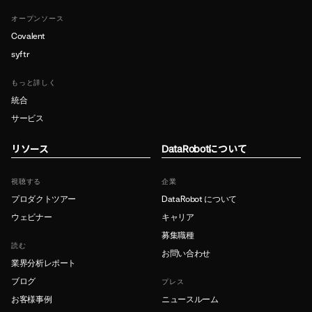
オープンソース
Covalent
syftr
もっと詳しく
統合
サービス
リソース
DataRobotについて
視聴する
企業
プロダクトツアー
DataRobot について
ウェビナー
キャリア
募集職種
読む
お問い合わせ
業界分析レポート
ブログ
プレス
お客様事例
ニュースルーム