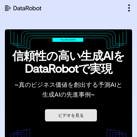
コ
ン
テ
ン
ツ
を
見
る
信頼性の高い生成AIを
DataRobotで実現
~真のビジネス価値を創出する予測AIと
生成AIの先進事例~
ビデオを見る